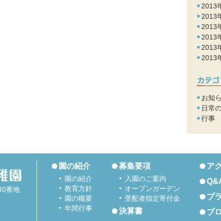
2013
2013
2013
2013
2013
2013
お知
日常
行事
園の紹介
募集要項
ア
園の紹介
入園のご案内
Q&
教育方針
オープンガーデン
40番地
プ
園の概要
受配者指定寄付金
年間行事
決算書
ブ