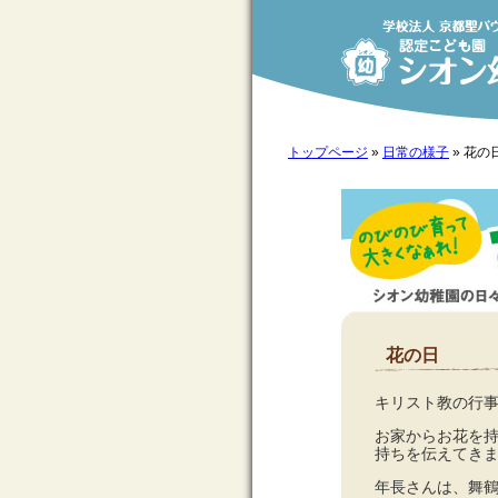
トップページ
»
日常の様子
»
花の
花の日
キリスト教の行
お家からお花を
持ちを伝えてき
年長さんは、舞