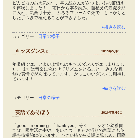
ピカピカのお天気の中、年長組さんがさつまいもの苗植え
を体験しました！！ 前日から本を読み、苗植えの知識を頭
に入れ、気合は十分。 ふるるファームの畑で、しっかりと
した手つきで植えることができました。 「…
»続きを読む
カテゴリー：
日常の様子
キッズダンス♬
2019年5月8日
年長組では、いよいよ憧れのキッズダンスがはじまりまし
た。 まずは音楽に合わせてリズムをとること！ みんな真
剣な表情でがんばっています。 かっこいいダンスに期待し
ています！！
»続きを読む
カテゴリー：
日常の様子
英語であそぼう
2019年5月8日
「good morning」「thank you」等々…… シオン幼稚園
では、園生活の中や、あいさつ、またお祈りの言葉にも英
語を積極的に使います。 小さい時から英語に親しみ、国際