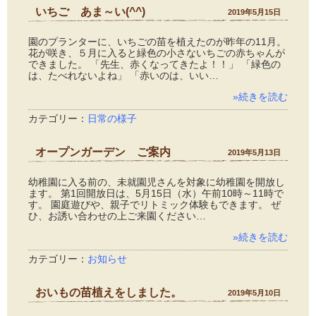
いちご あま～い(^^)
2019年5月15日
園のプランターに、いちごの苗を植えたのが昨年の11月。
花が咲き、５月に入ると緑色の小さないちごの赤ちゃんが
できました。 「先生、赤くなってきたよ！！」 「緑色の
は、たべれないよね」 「赤いのは、いい…
»続きを読む
カテゴリー：
日常の様子
オープンガーデン ご案内
2019年5月13日
幼稚園に入る前の、未就園児さんを対象に幼稚園を開放し
ます。 第1回開放日は、5月15日（水）午前10時～11時で
す。 園庭遊びや、親子でリトミック体験もできます。 ぜ
ひ、お誘い合わせの上ご来園ください…
»続きを読む
カテゴリー：
お知らせ
おいもの苗植えをしました。
2019年5月10日