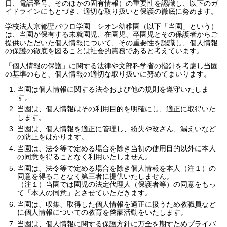
日、電話番号、そのほかの固有情報）の重要性を認識し、以下のガ
イドラインにもとづき、適切な取り扱いと保護の徹底に努めます。
学校法人京都聖パウロ学園 シオン幼稚園（以下「当園」という）
は、当園が保有する未就園児、在園児、卒園児とその保護者からご
提供いただいた個人情報について、その重要性を認識し、個人情報
の保護の徹底を図ることは社会的責務であると考えています。
「個人情報の保護」に関する法律や文部科学省の指針を考慮し当園
の基準のもと、個人情報の適切な取り扱いに努めてまいります。
当園は個人情報に関する法令および他の規則を遵守いたしま
す。
当園は、個人情報はその利用目的を明確にし、適正に取得いた
します。
当園は、個人情報を適正に管理し、紛失や改ざん、漏えいなど
の防止をはかります。
当園は、法令等で定める場合を除き当初の使用目的以外に本人
の同意を得ることなく利用いたしません。
当園は、法令等で定める場合を除き個人情報を本人（注１）の
同意を得ることなく第三者に提供いたしません。
（注１）当園では園児の法定代理人（保護者等）の同意をもっ
て「本人の同意」とさせていただきます。
当園は、収集、取得した個人情報を適正に扱うため教職員など
に個人情報についての教育を啓蒙活動をいたします。
当園は、個人情報に関する保護方針に万全を期すためプライバ