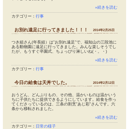
»続きを読む
カテゴリー：
行事
お別れ遠足に行ってきました！！！
2014年2月25日
つき組さん(年長組）は”お別れ遠足”で、福知山の三段池に
ある動物園に遠足に行ってきました。みんな楽しそうでし
たが、もうすぐ卒園式、ちょっぴり淋しいね(・。・)
»続きを読む
カテゴリー：
行事
今日の給食は天丼でした。
2014年2月12日
おうどん、どんぶりもの、その他、温かいものは温かいう
ちに子供たちに提供できるようにしています。給食を作っ
てくださっているのは、三条の割烹”あじ彩”さんです。六
条から移転されました。
»続きを読む
カテゴリー：
日常の様子