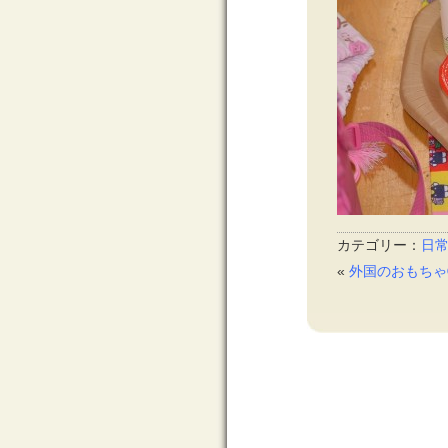
カテゴリー：
日
«
外国のおもちゃ