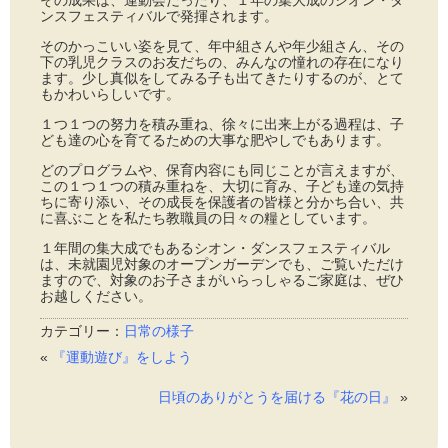
ンスフェスティバルで発揮されます。
そのかっこいい姿を見て、年中組さんや年少組さん、その
下の乳児クラスのお友だちの、みんなの憧れの存在になり
ます。少し真似をしてみる子も出てきたりするのが、とて
もかわいらしいです。
１つ１つの努力を積み重ね、徐々に出来上がる過程は、子
ども達の心を育てるための大事な肥やしでもあります。
どのプログラムや、保育内容にも同じことが言えますが、
この１つ１つの積み重ねを、大切に育み、子ども達の気持
ちに寄り添い、その成長を保護者の皆様と分かち合い、共
に喜ぶことを私たち教職員の日々の糧としています。
１年間の集大成でもあるシオン・ダンスフェスティバル
は、未就園児対象のオープンガーデンでも、ご覧いただけ
ますので、対象のお子さまがいらっしゃるご家庭は、ぜひ
お越しください。
カテゴリー：
日常の様子
«
『運動遊び』をしよう
日頃のありがとうを届ける『花の日』
»