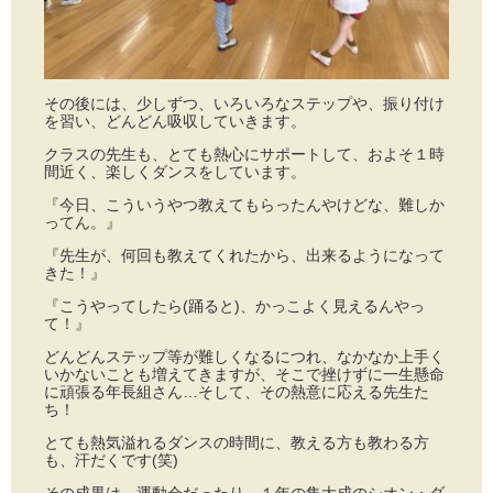
その後には、少しずつ、いろいろなステップや、振り付け
を習い、どんどん吸収していきます。
クラスの先生も、とても熱心にサポートして、およそ１時
間近く、楽しくダンスをしています。
『今日、こういうやつ教えてもらったんやけどな、難しか
ってん。』
『先生が、何回も教えてくれたから、出来るようになって
きた！』
『こうやってしたら(踊ると)、かっこよく見えるんやっ
て！』
どんどんステップ等が難しくなるにつれ、なかなか上手く
いかないことも増えてきますが、そこで挫けずに一生懸命
に頑張る年長組さん…そして、その熱意に応える先生た
ち！
とても熱気溢れるダンスの時間に、教える方も教わる方
も、汗だくです(笑)
その成果は、運動会だったり、１年の集大成のシオン・ダ