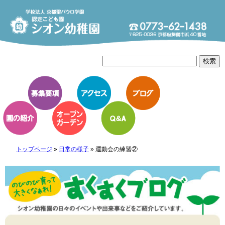
トップページ
»
日常の様子
»
運動会の練習②