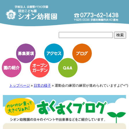
トップページ
»
日常の様子
»
運動会の練習の練習が進められていますよ(^<^)