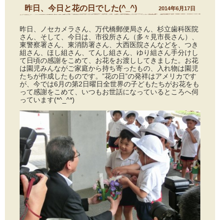
昨日、今日と花の日でした(^_^)
2014年6月17日
昨日、ノセカメラさん、万代橋郵便局さん、杉立歯科医院
さん、そして、今日は、市役所さん（多々見市長さん）、
東警察署さん、東消防署さん、大西医院さんなどを、つき
組さん、ほし組さん、てんし組さん、ゆり組さん手分けし
て日頃の感謝をこめて、お花をお渡ししてきました。お花
は園児みんながご家庭から持ち寄ったもの、入れ物は園児
たちが作成したものです。”花の日”の発祥はアメリカです
が、今では6月の第2日曜日全世界の子どもたちがお花をも
って感謝をこめて、いつもお世話になっているところへ伺
っています(*^_^*)