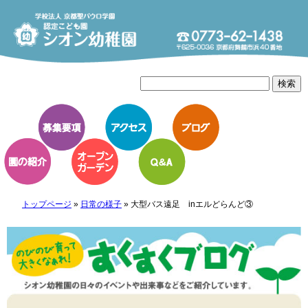
トップページ
»
日常の様子
»
大型バス遠足 inエルどらんど③