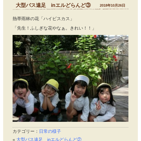
大型バス遠足 inエルどらんど③
2018年10月26日
熱帯雨林の花「ハイビスカス」
「先生！ふしぎな花やなぁ。きれい！！」
カテゴリー：
日常の様子
«
大型バス遠足 inエルどらんど②