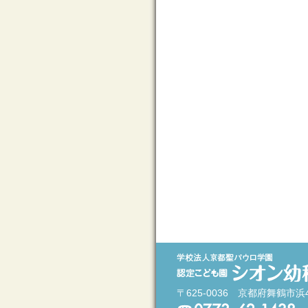
〒625-0036 京都府舞鶴市浜