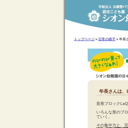
トップページ
»
日常の様子
»
年長
年長さんは、
造形ブロックLa
いろんな形のブ
ていく。
その集中力と、