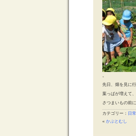
。
先日、畑を見に
葉っぱが増えて
さつまいもの前
カテゴリー：
日
«
かぶとむし