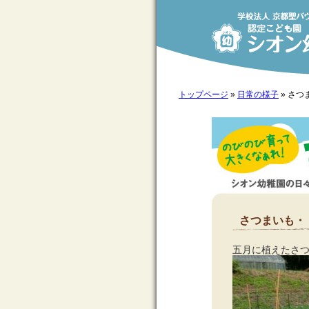
トップページ
»
日常の様子
»
さつ
さつまいも・
五月に植えたさ