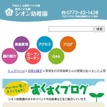
トップページ
»
日常の様子
»
実習生の川尻朝希さんの授業がありましたよ③