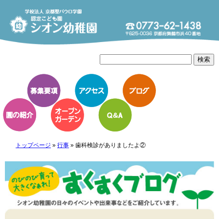
トップページ
»
行事
»
歯科検診がありましたよ②