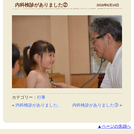
内科検診がありました②
2016年6月14日
カテゴリー：
行事
«
内科検診がありました。
内科検診がありました③
»
▲ページの先頭へ