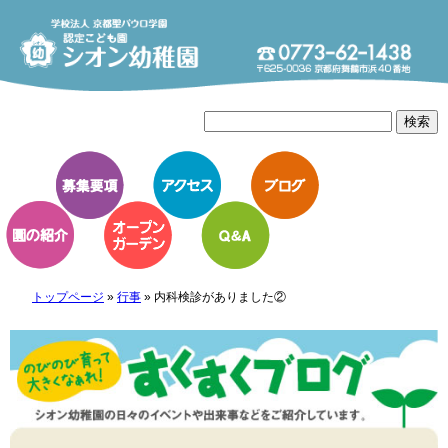
トップページ
»
行事
»
内科検診がありました②