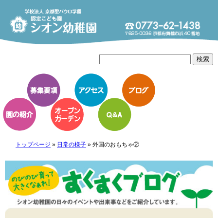
トップページ
»
日常の様子
»
外国のおもちゃ②