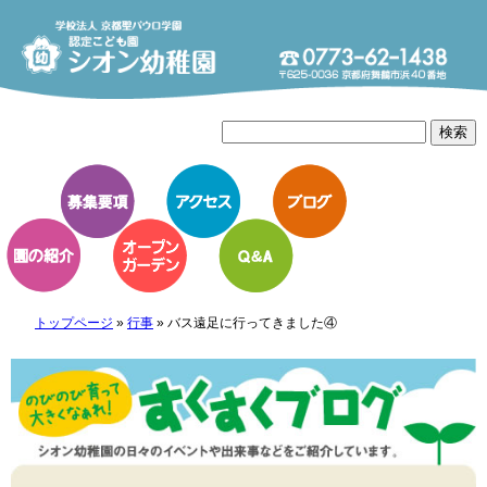
トップページ
»
行事
»
バス遠足に行ってきました④