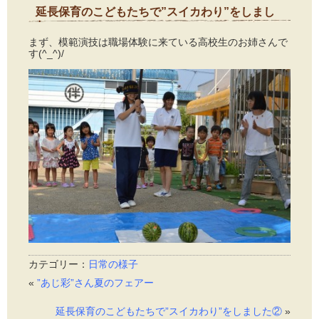
延長保育のこどもたちで”スイカわり”をしまし
た
2015年8月5日
まず、模範演技は職場体験に来ている高校生のお姉さんで
す(^_^)/
カテゴリー：
日常の様子
«
”あじ彩”さん夏のフェアー
延長保育のこどもたちで”スイカわり”をしました②
»