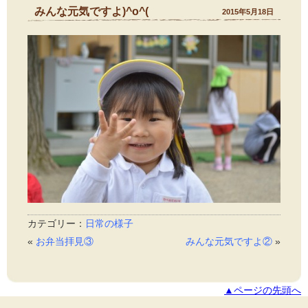
みんな元気ですよ)^o^(
2015年5月18日
カテゴリー：
日常の様子
«
お弁当拝見③
みんな元気ですよ②
»
▲ページの先頭へ