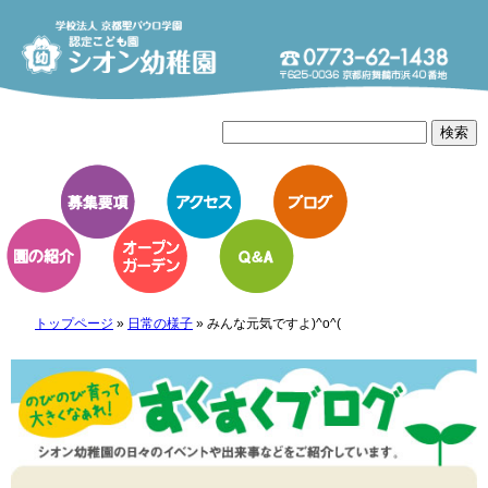
トップページ
»
日常の様子
»
みんな元気ですよ)^o^(