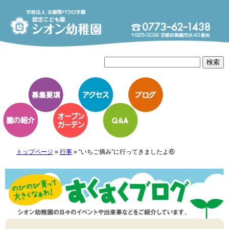
トップページ
»
行事
»
“いちご摘み”に行ってきましたよ⑥