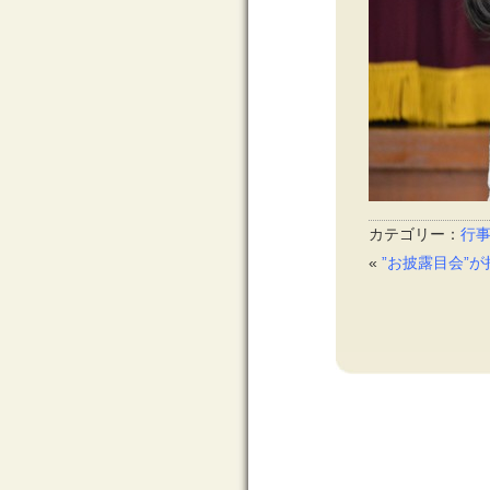
カテゴリー：
行
«
”お披露目会”が持