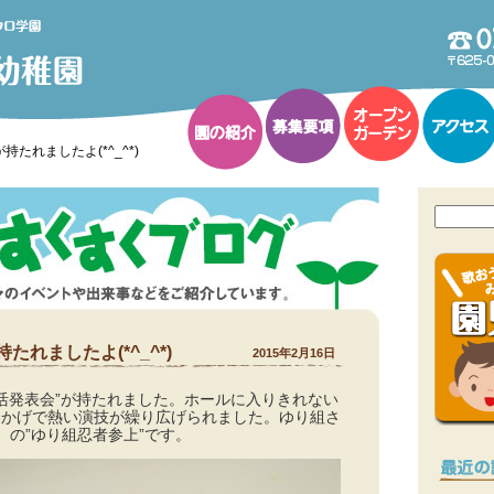
持たれましたよ(*^_^*)
たれましたよ(*^_^*)
2015年2月16日
生活発表会”が持たれました。ホールに入りきれない
おかげで熱い演技が繰り広げられました。ゆり組さ
）の”ゆり組忍者参上”です。