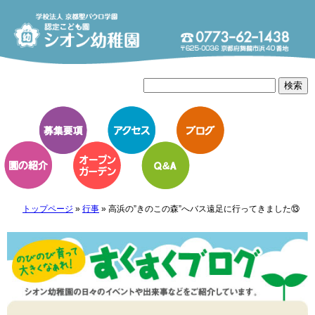
トップページ
»
行事
»
高浜の”きのこの森”へバス遠足に行ってきました⑬