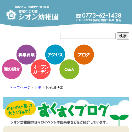
トップページ
»
行事
»
お芋堀り②