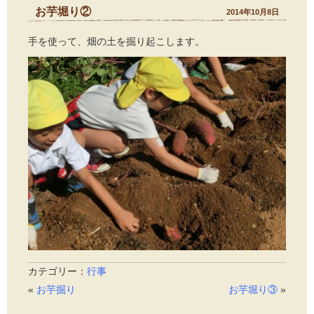
お芋堀り②
2014年10月8日
手を使って、畑の土を掘り起こします。
カテゴリー：
行事
«
お芋掘り
お芋堀り③
»