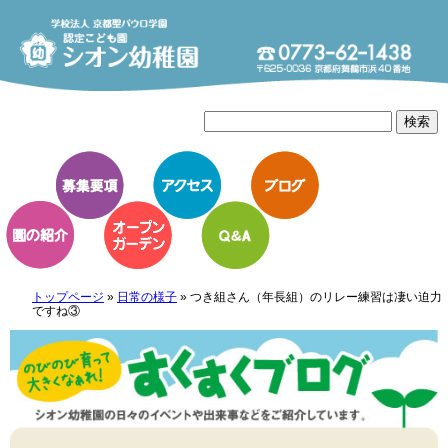
トップページ
»
日常の様子
»
つき組さん（年長組）のリレー練習は凄い迫力
ですね③