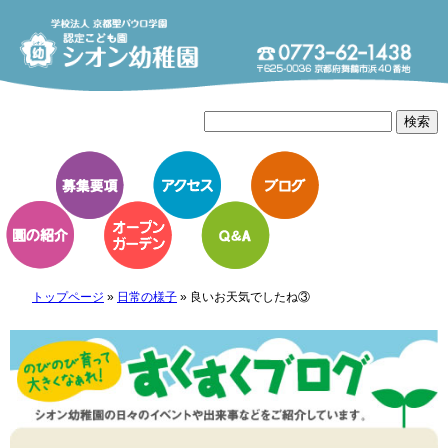
トップページ
»
日常の様子
»
良いお天気でしたね③