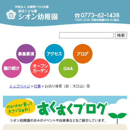
トップページ
»
行事
»
お泊り保育（於：大江山）⑤