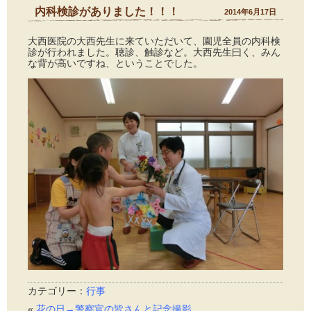
内科検診がありました！！！
2014年6月17日
大西医院の大西先生に来ていただいて、園児全員の内科検
診が行われました。聴診、触診など。大西先生曰く、みん
な背が高いですね、ということでした。
カテゴリー：
行事
«
花の日→警察官の皆さんと記念撮影