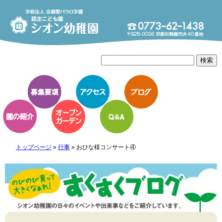
トップページ
»
行事
»
おひな様コンサート④