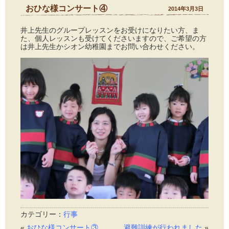
おひな様コンサート④
2014年3月3日
井上先生のグループレッスンをお受けになりたい方、ま
た、個人レッスンも受けてくださいますので、ご希望の方
は井上先生かシオン幼稚園までお問い合わせください。
カテゴリー：
行事
«
おひな様コンサート③
避難訓練が行われました
»