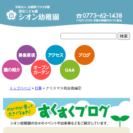
トップページ
»
行事
»
クリスマス祝会後編②