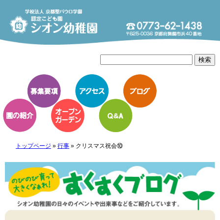
トップページ
»
行事
»
クリスマス祝会⑩