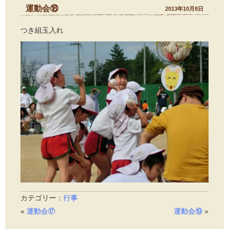
運動会⑱
2013年10月8日
つき組玉入れ
カテゴリー：
行事
«
運動会⑰
運動会⑲
»