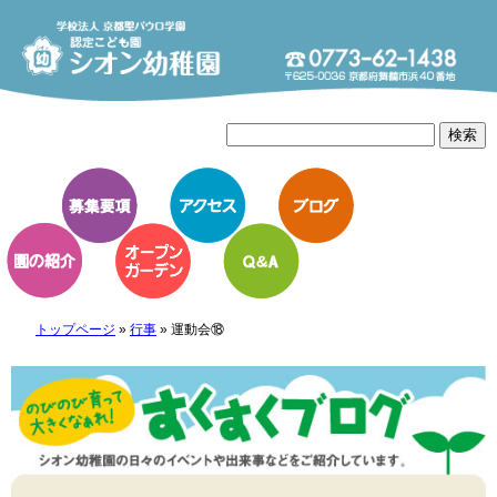
トップページ
»
行事
»
運動会⑱