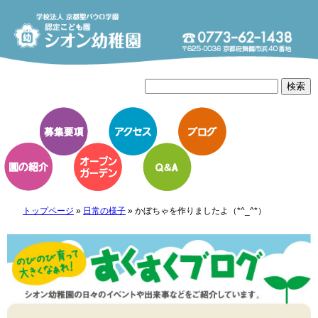
トップページ
»
日常の様子
»
かぼちゃを作りましたよ（*^_^*）