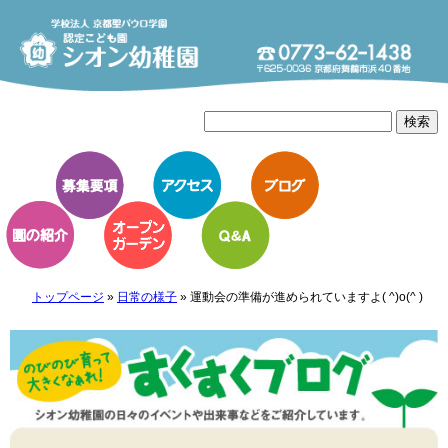
トップページ
»
日常の様子
»
運動会の準備が進められていますよ( ^)o(^ )