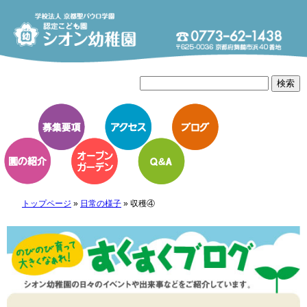
トップページ
»
日常の様子
»
収穫④