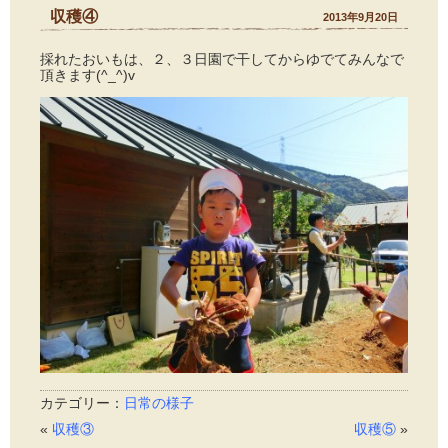
収穫④
2013年9月20日
採れたおいもは、２、３日園で干してからゆでてみんなで
頂きます(^_^)v
カテゴリー：
日常の様子
«
収穫③
収穫⑤
»