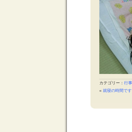
カテゴリー：
行
«
就寝の時間です