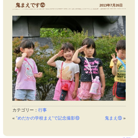
鬼まえです⑫
2013年7月26日
カテゴリー：
行事
«
”めだかの学校まえ”で記念撮影⑩
鬼まえ⑬
»