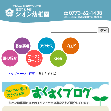
トップページ
»
行事
»
鬼まえです⑫