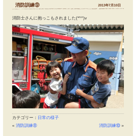
消防訓練⑨
2013年7月10日
消防士さんに抱っこもされました(*^^)v
カテゴリー：
日常の様子
«
消防訓練⑧
消防訓練⑩
»