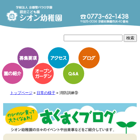
トップページ
»
日常の様子
»
消防訓練⑨