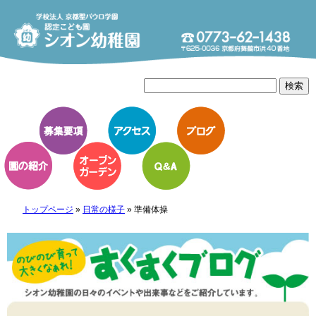
トップページ
»
日常の様子
»
準備体操