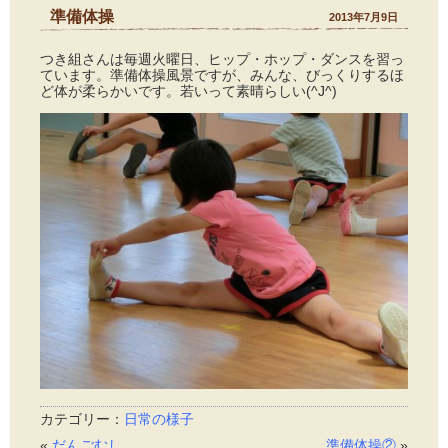
準備体操
2013年7月9日
つき組さんは毎週火曜日、ヒップ・ホップ・ダンスを習っ
ています。準備体操風景ですが、みんな、びっくりするほ
ど体が柔らかいです。若いって素晴らしい(^J^)
カテゴリー：
日常の様子
«
だんごむし
準備体操②
»